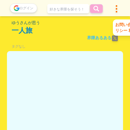
ログイン
ゆうさんが思う
お問い
一人旅
リシー
界隈あるある
タグなし