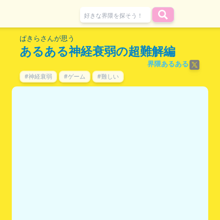
ぱきらさんが思う
あるある神経衰弱の超難解編
界隈あるある
#神経衰弱
#ゲーム
#難しい