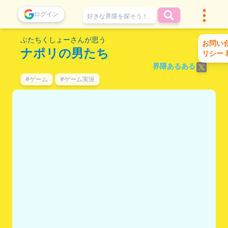
ログイン
ぶたちくしょーさんが思う
お問い
ナポリの男たち
リシー
界隈あるある
#ゲーム
#ゲーム実況