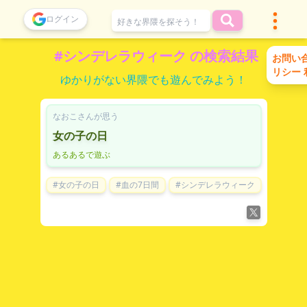
ログイン
#シンデレラウィーク の検索結果
お問い
リシー
ゆかりがない界隈でも遊んでみよう！
なおこさんが思う
女の子の日
あるあるで遊ぶ
#女の子の日
#血の7日間
#シンデレラウィーク